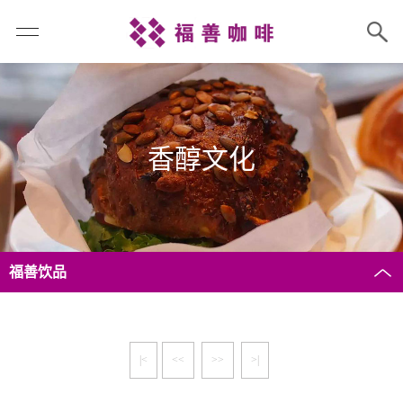
香醇文化
福善饮品
|<
<<
>>
>|